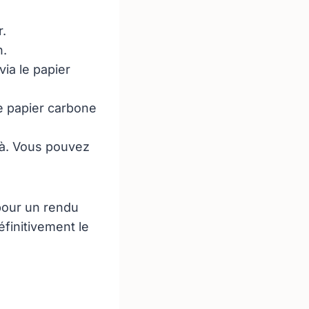
r.
h.
via le papier
le papier carbone
là. Vous pouvez
pour un rendu
finitivement le