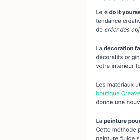
Le
« do it yourse
tendance créati
de
créer des obj
La
décoration fa
décoratifs orig
votre intérieur 
Les matériaux ut
boutique Creav
donne une nouvel
La
peinture pou
Cette méthode p
peinture fluide 