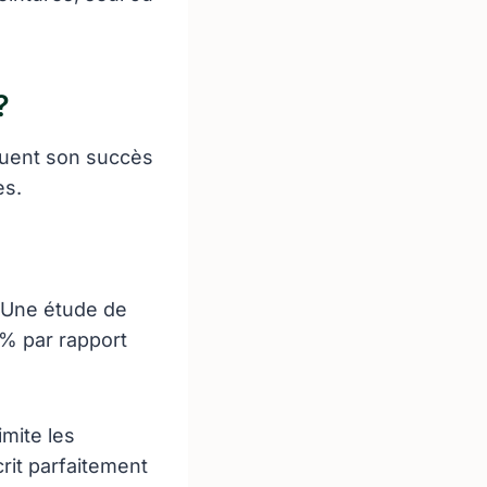
?
uent son succès
es.
 Une étude de
0% par rapport
imite les
rit parfaitement