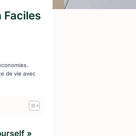
 Faciles
 économies.
e de vie avec
ourself »