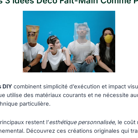
es 3 Idées Déco Fait-Main Comme P
s DIY
combinent simplicité d’exécution et impact vis
e utilise des matériaux courants et ne nécessite a
nique particulière.
incipaux restent l’
esthétique personnalisée
, le coût 
nemental. Découvrez ces créations originales qui tr