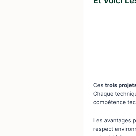
Et Voici L
Ces
trois projet
Chaque techniqu
compétence tech
Les avantages pr
respect environ