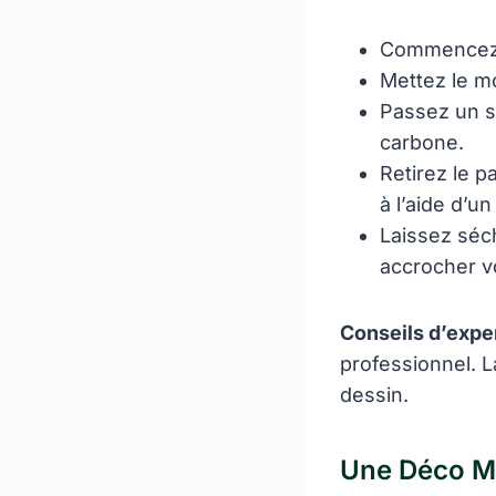
Commencez p
Mettez le m
Passez un st
carbone.
Retirez le p
à l’aide d’un
Laissez séc
accrocher v
Conseils d’exper
professionnel. L
dessin.
Une Déco Mu