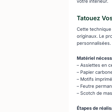
votre intérieur.
Tatouez Vos
Cette techniqu
originaux. Le pr
personnalisées.
Matériel nécessa
– Assiettes en 
– Papier carbon
– Motifs imprim
– Feutre perman
– Scotch de ma
Étapes de réalis