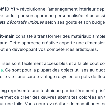
lf (DIY) »
révolutionne l’aménagement intérieur dep
ve séduit par son approche personnalisée et accessi
ets décoratifs uniques
selon ses goûts et son budge
it-main
consiste à transformer des matériaux simpl
inaux. Cette approche créative apporte une dimensio
tout en développant vos compétences artistiques.
ilisés sont facilement accessibles et à faible coût
ea
. Ce sont pour la plupart des objets utilisés au quot
le vie : une carafe vintage recyclée en pots de fle
ring
représente une technique particulièrement pris
ermet de créer des œuvres abstraites colorées en v
sur une toile. Vous pourrez réaliser de magnifiques p