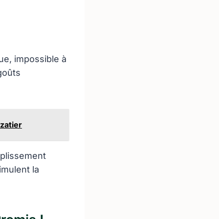
ue, impossible à
goûts
zatier
mplissement
imulent la