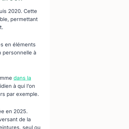
uis 2020. Cette
ble, permettant
t.
es en éléments
n personnelle à
 comme
dans la
idien à qui l’on
urs par exemple.
ée en 2025.
ersant de la
eintures, seul ou