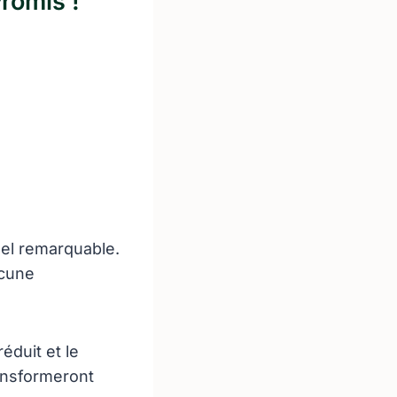
romis !
uel remarquable.
ucune
réduit et le
ansformeront