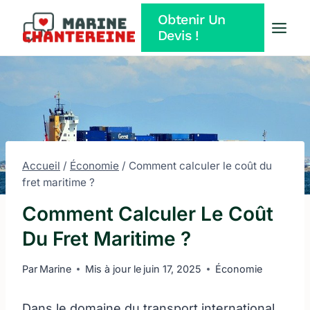
Aller
Obtenir Un
au
Devis !
contenu
Accueil
/
Économie
/
Comment calculer le coût du
fret maritime ?
Comment Calculer Le Coût
Du Fret Maritime ?
Par
Marine
Mis à jour le
juin 17, 2025
Économie
Dans le domaine du transport international,