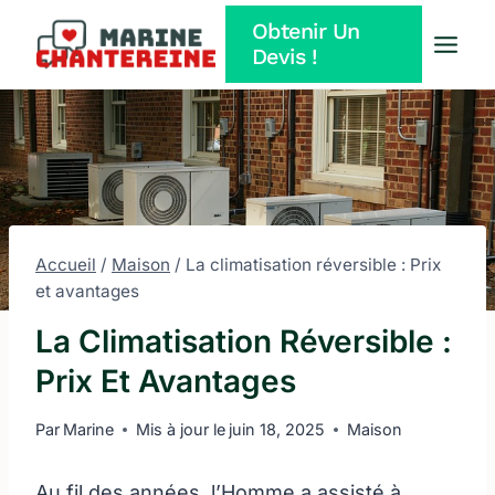
Aller
Obtenir Un
au
Devis !
contenu
Accueil
/
Maison
/
La climatisation réversible : Prix
et avantages
La Climatisation Réversible :
Prix Et Avantages
Par
Marine
Mis à jour le
juin 18, 2025
Maison
Au fil des années, l’Homme a assisté à