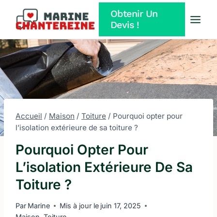
Aller
Obtenir Un
au
Devis !
contenu
Accueil
/
Maison
/
Toiture
/
Pourquoi opter pour
l’isolation extérieure de sa toiture ?
Pourquoi Opter Pour
L’isolation Extérieure De Sa
Toiture ?
Par
Marine
Mis à jour le
juin 17, 2025
Maison
,
Toiture