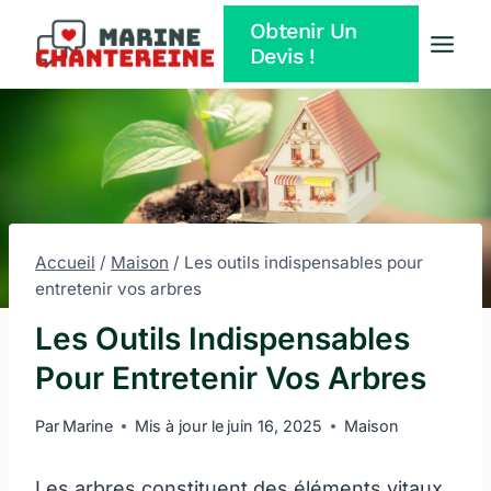
Aller
Obtenir Un
au
Devis !
contenu
Accueil
/
Maison
/
Les outils indispensables pour
entretenir vos arbres
Les Outils Indispensables
Pour Entretenir Vos Arbres
Par
Marine
Mis à jour le
juin 16, 2025
Maison
Les arbres constituent des éléments vitaux