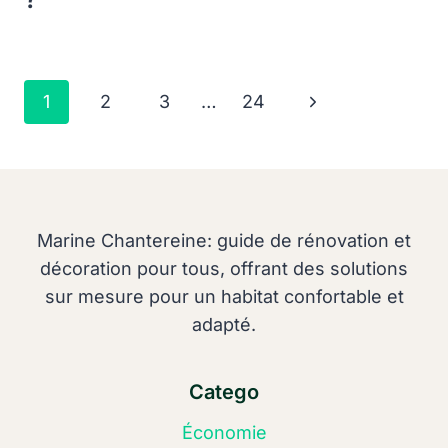
Navigation
Page
1
2
3
…
24
De
suivante
Page
Marine Chantereine: guide de rénovation et
décoration pour tous, offrant des solutions
sur mesure pour un habitat confortable et
adapté.
Catego
Économie