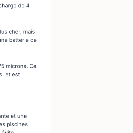
 charge de 4
lus cher, mais
une batterie de
 75 microns. Ce
, et est
nte et une
es piscines
 évite