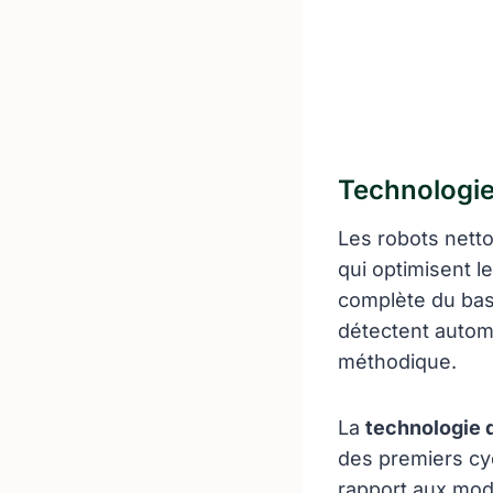
Technologie
Les robots nett
qui optimisent 
complète du bass
détectent automa
méthodique.
La
technologie d
des premiers cyc
rapport aux modè