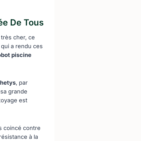
tée De Tous
 très cher, ce
s qui a rendu ces
obot piscine
hetys
, par
 sa grande
ttoyage est
is coincé contre
résistance à la