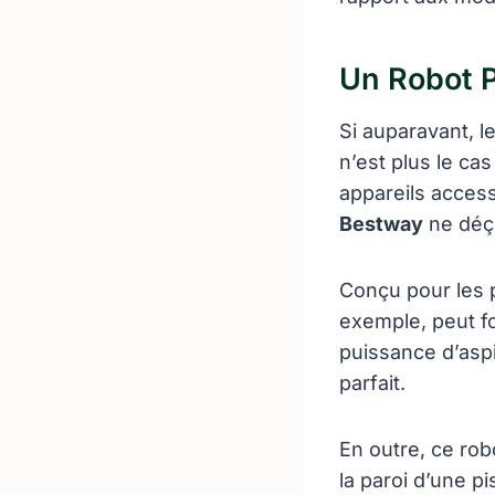
Un Robot P
Si auparavant, l
n’est plus le ca
appareils access
Bestway
ne déço
Conçu pour les 
exemple, peut f
puissance d’aspi
parfait.
En outre, ce rob
la paroi d’une p