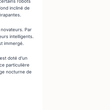
certains robots
ond incliné de
érapantes.
 novateurs. Par
urs intelligents.
est immergé.
i est doté d’un
e particulière
age nocturne de