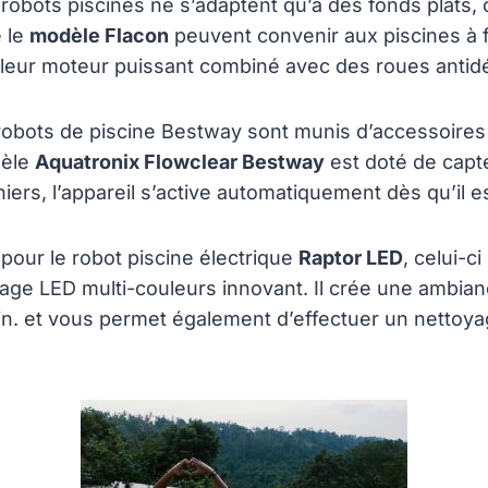
s robots piscines ne s’adaptent qu’à des fonds plats, 
 le
modèle Flacon
peuvent convenir aux piscines à f
à leur moteur puissant combiné avec des roues antid
s robots de piscine Bestway sont munis d’accessoires
dèle
Aquatronix Flowclear Bestway
est doté de capte
iers, l’appareil s’active automatiquement dès qu’il 
 pour le robot piscine électrique
Raptor LED
, celui-c
age LED multi-couleurs innovant. Il crée une ambianc
in. et vous permet également d’effectuer un nettoy