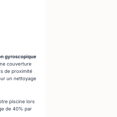
on gyroscopique
une couverture
rs de proximité
pour un nettoyage
re piscine lors
age de 40% par