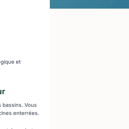
ogique et
ur
s bassins. Vous
cines enterrées.