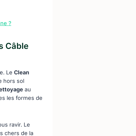
ine ?
s Câble
le. Le
Clean
e hors sol
nettoyage
au
tes les formes de
us ravir. Le
s chers de la