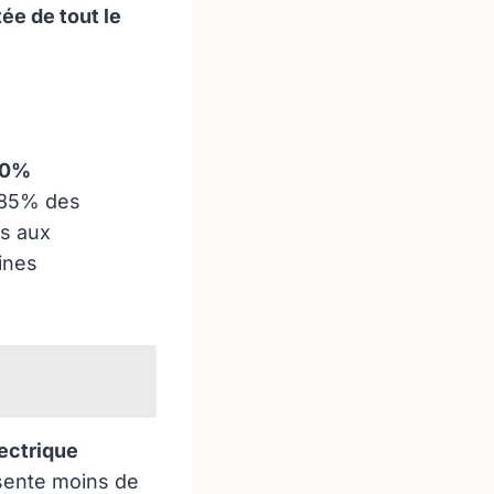
tée de tout le
0%
 85% des
ès aux
ines
ectrique
sente moins de