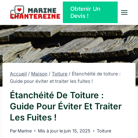
Aller
Obtenir Un
au
Devis !
contenu
Accueil
/
Maison
/
Toiture
/
Étanchéité de toiture :
Guide pour éviter et traiter les fuites !
Étanchéité De Toiture :
Guide Pour Éviter Et Traiter
Les Fuites !
Par
Marine
Mis à jour le
juin 15, 2025
Toiture