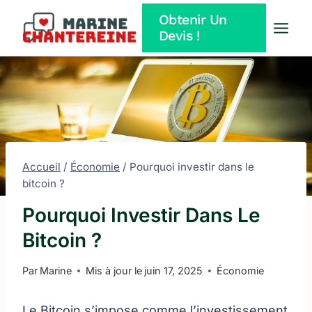
Aller
Obtenir Un
au
Devis !
contenu
Accueil
/
Économie
/
Pourquoi investir dans le
bitcoin ?
Pourquoi Investir Dans Le
Bitcoin ?
Par
Marine
Mis à jour le
juin 17, 2025
Économie
Le Bitcoin s’impose comme l’investissement