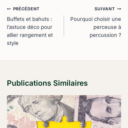
Navigation
PRÉCÉDENT
SUIVANT
De
Buffets et bahuts :
Pourquoi choisir une
l’astuce déco pour
perceuse à
L’article
allier rangement et
percussion ?
style
Publications Similaires