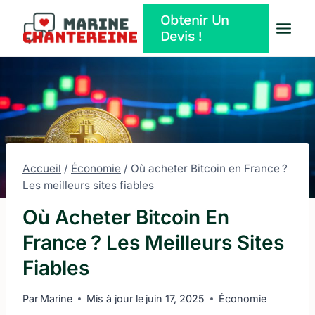
Aller
Obtenir Un
au
Devis !
contenu
Accueil
/
Économie
/
Où acheter Bitcoin en France ?
Les meilleurs sites fiables
Où Acheter Bitcoin En
France ? Les Meilleurs Sites
Fiables
Par
Marine
Mis à jour le
juin 17, 2025
Économie