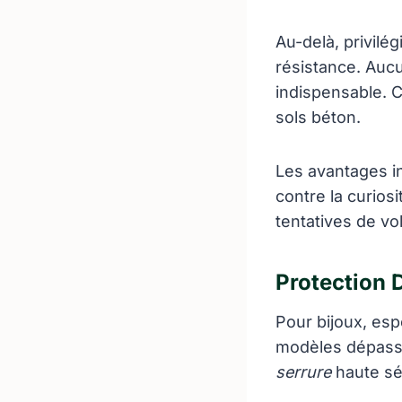
Au-delà, privilé
résistance. Aucu
indispensable. C
sols béton.
Les avantages i
contre la curios
tentatives de vol
Protection D
Pour bijoux, esp
modèles dépassa
serrure
haute séc