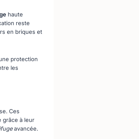
uge
haute
xation reste
rs en briques et
une protection
ntre les
se. Ces
 grâce à leur
ifuge
avancée.