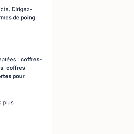
cte. Dirigez-
armes de poing
aptées :
coffres-
és
,
coffres
ortes pour
s plus