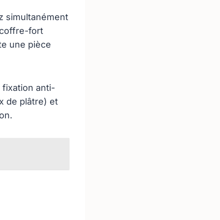
sez simultanément
coffre-fort
te une pièce
fixation anti-
 de plâtre) et
ion.