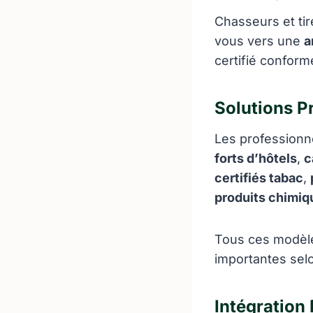
Chasseurs et tir
vous vers une
a
certifié confor
Solutions P
Les professionn
forts d’hôtels
,
c
certifiés tabac
,
produits chimiq
Tous ces modèle
importantes sel
Intégration