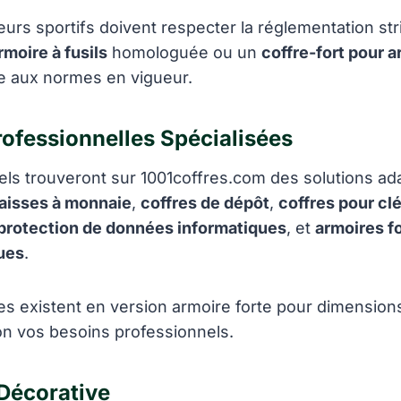
eurs sportifs doivent respecter la réglementation stri
rmoire à fusils
homologuée ou un
coffre-fort pour 
me aux normes en vigueur.
rofessionnelles Spécialisées
els trouveront sur 1001coffres.com des solutions ad
aisses à monnaie
,
coffres de dépôt
,
coffres pour cl
protection de données informatiques
, et
armoires f
ues
.
s existent en version armoire forte pour dimension
on vos besoins professionnels.
 Décorative