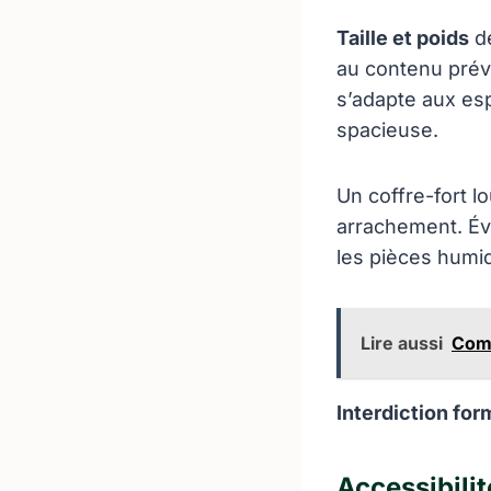
Taille et poids
dé
au contenu prévu
s’adapte aux es
spacieuse.
Un coffre-fort l
arrachement. Évi
les pièces humid
Lire aussi
Comm
Interdiction for
Accessibili