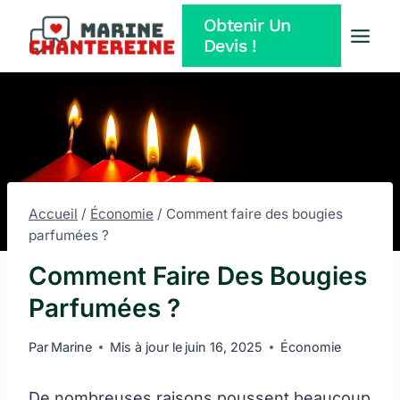
Aller
Obtenir Un
au
Devis !
contenu
Accueil
/
Économie
/
Comment faire des bougies
parfumées ?
Comment Faire Des Bougies
Parfumées ?
Par
Marine
Mis à jour le
juin 16, 2025
Économie
De nombreuses raisons poussent beaucoup