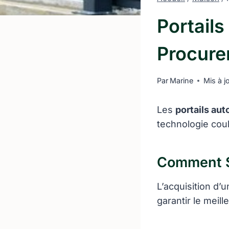
Portail
Procure
Par
Marine
Mis à j
Les
portails aut
technologie coul
Comment Se
L’acquisition d’
garantir le meil