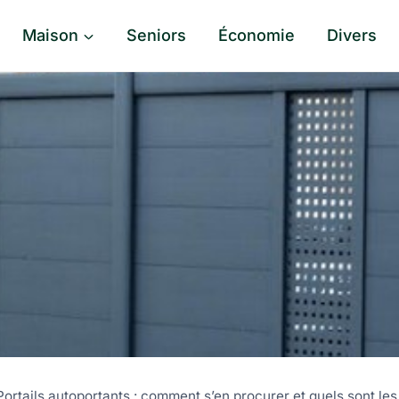
Maison
Seniors
Économie
Divers
Portails autoportants : comment s’en procurer et quels sont le