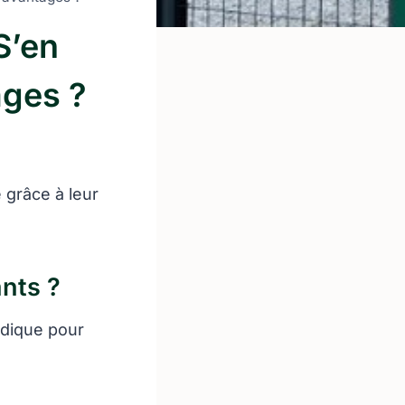
S’en
ages ?
 grâce à leur
nts ?
dique pour