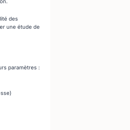
ion.
ité des
ser une étude de
urs paramètres :
esse)