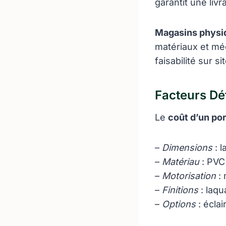
garantit une liv
Magasins physi
matériaux et mé
faisabilité sur 
Facteurs Dé
Le
coût d’un por
–
Dimensions
: l
–
Matériau
: PVC 
–
Motorisation
: 
–
Finitions
: laqu
–
Options
: écla