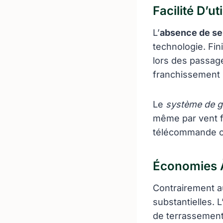
Facilité D’ut
L’
absence de seui
technologie. Fi
lors des passag
franchissement p
Le
système de g
même par vent fo
télécommande o
Économies 
Contrairement a
substantielles. 
de terrassement 