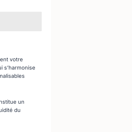
ent votre
ui s’harmonise
nalisables
nstitue un
uidité du