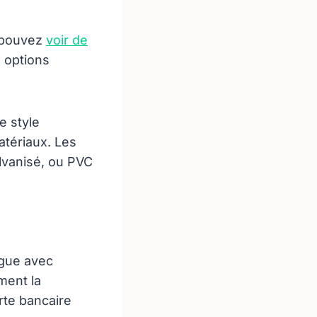
s pouvez
voir de
 options
e style
atériaux. Les
lvanisé, ou PVC
ogue avec
ment la
rte bancaire