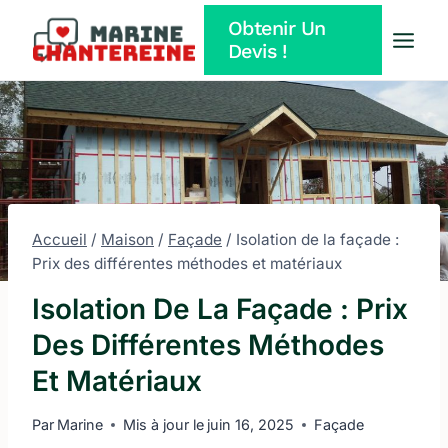
Aller
Obtenir Un
au
Devis !
contenu
Accueil
/
Maison
/
Façade
/
Isolation de la façade :
Prix des différentes méthodes et matériaux
Isolation De La Façade : Prix
Des Différentes Méthodes
Et Matériaux
Par
Marine
Mis à jour le
juin 16, 2025
Façade