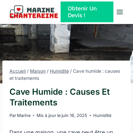
Aller
Obtenir Un
au
Devis !
contenu
Accueil
/
Maison
/
Humidité
/
Cave humide : causes
et traitements
Cave Humide : Causes Et
Traitements
Par
Marine
Mis à jour le
juin 16, 2025
Humidité
Dans une maison, une cave peut être un